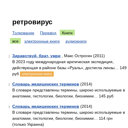
ретровирус
Толкование
Перевод
Книги
все
электронные книги
аудиокниги
Здравствуй, брат, умри
, Макс Острогин (2011)
1
В 2023 году международная арктическая экспедиция,
действующая в районе базы «Руаль», достигла линзы… 149
руб
электронная книга
Словарь медицинских терминов
(2014)
2
В словаре представлены термины, широко используемые в
анатомии, гистологии, биологии, биохимии… 145 руб
Словарь медицинских терминов
(2014)
3
В словаре представлены термины, широко используемые в
анатомии, гистологии, биологии, биохимии… 114 грн
(только Украина)